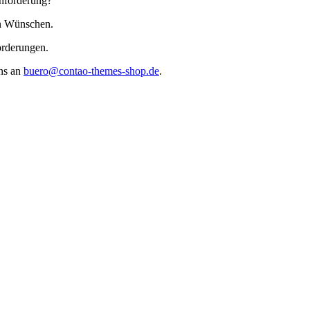
Anforderung?
en Wünschen.
orderungen.
uns an
buero@contao-themes-shop.de
.